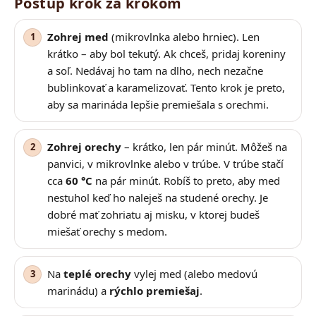
Postup krok za krokom
Zohrej med
(mikrovlnka alebo hrniec). Len
krátko – aby bol tekutý. Ak chceš, pridaj koreniny
a soľ. Nedávaj ho tam na dlho, nech nezačne
bublinkovať a karamelizovať. Tento krok je preto,
aby sa marináda lepšie premiešala s orechmi.
Zohrej orechy
– krátko, len pár minút. Môžeš na
panvici, v mikrovlnke alebo v trúbe. V trúbe stačí
cca
60 °C
na pár minút. Robíš to preto, aby med
nestuhol keď ho naleješ na studené orechy. Je
dobré mať zohriatu aj misku, v ktorej budeš
miešať orechy s medom.
Na
teplé orechy
vylej med (alebo medovú
marinádu) a
rýchlo premiešaj
.