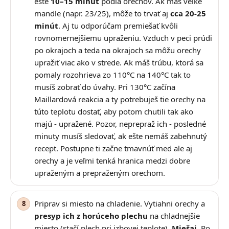
ešte
10–15 minút
podľa orechov. Ak máš veľké
mandle (napr. 23/25), môže to trvať aj
cca 20-25
minút
. Aj tu odporúčam premiešať kvôli
rovnomernejšiemu upraženiu. Vzduch v peci prúdi
po okrajoch a teda na okrajoch sa môžu orechy
upražiť viac ako v strede. Ak máš trúbu, ktorá sa
pomaly rozohrieva zo 110°C na 140°C tak to
musíš zobrať do úvahy. Pri 130°C začína
Maillardová reakcia a ty potrebuješ tie orechy na
túto teplotu dostať, aby potom chutili tak ako
majú - upražené. Pozor, neprepraž ich - posledné
minuty musíš sledovať, ak ešte nemáš zabehnutý
recept. Postupne ti začne tmavnúť med ale aj
orechy a je veľmi tenká hranica medzi dobre
upraženým a prepraženým orechom.
Priprav si miesto na chladenie. Vytiahni orechy a
presyp ich z horúceho plechu
na chladnejšie
miesto (stačí plech pri izbovej teplote).
Miešaj
. Po