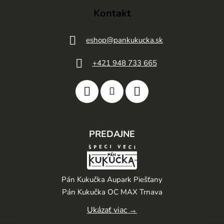
Kontakt
eshop
@
pankukucka.sk
+421 948 733 665
PREDAJNE
Pán Kukučka Aupark Piešťany
Pán Kukučka OC MAX Trnava
Ukázať viac →