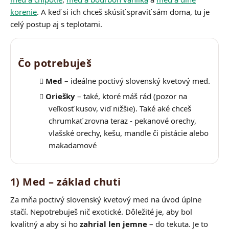
korenie
. A keď si ich chceš skúsiť spraviť sám doma, tu je
celý postup aj s teplotami.
Čo potrebuješ
Med
– ideálne poctivý slovenský kvetový med.
Oriešky
– také, ktoré máš rád (pozor na
veľkosť kusov, viď nižšie). Také aké chceš
chrumkať zrovna teraz - pekanové orechy,
vlašské orechy, kešu, mandle či pistácie alebo
makadamové
1) Med – základ chuti
Za mňa poctivý slovenský kvetový med na úvod úplne
stačí. Nepotrebuješ nič exotické. Dôležité je, aby bol
kvalitný a aby si ho
zahrial len jemne
– do tekuta. Je to