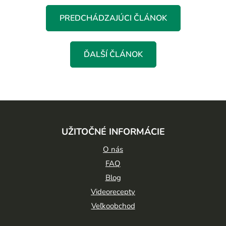
PREDCHÁDZAJÚCI ČLÁNOK
ĎALŠÍ ČLÁNOK
Z
á
UŽITOČNÉ INFORMÁCIE
p
ä
O nás
t
FAQ
Blog
i
Videorecepty
e
Veľkoobchod