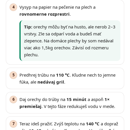
Vysyp na papier na pečenie na plech a
rovnomerne rozprestri
.
Tip:
orechy môžu byť na husto, ale nerob 2–3
vrstvy. Zle sa odparí voda a budeš mať
zlepence. Na domáce plechy by som nedával
viac ako 1,5kg orechov. Závisí od rozmeru
plechu.
Predhrej trúbu na
110 °C
. Kľudne nech to jemne
fúka, ale
nedávaj gril
.
Daj orechy do trúby na
15 minút
a aspoň
1×
premiešaj
. V tejto fáze redukuješ vodu v mede.
Teraz ideš pražiť. Zvýš teplotu na
140 °C
a dopraž