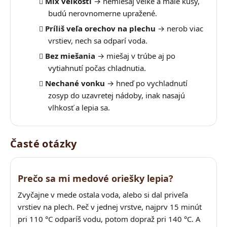
Mix veľkostí
→ nemiešaj veľké a malé kusy,
budú nerovnomerne upražené.
Príliš veľa orechov na plechu
→ nerob viac
vrstiev, nech sa odparí voda.
Bez miešania
→ miešaj v trúbe aj po
vytiahnutí počas chladnutia.
Nechané vonku
→ hneď po vychladnutí
zosyp do uzavretej nádoby, inak nasajú
vlhkosť a lepia sa.
Časté otázky
Prečo sa mi medové oriešky lepia?
Zvyčajne v mede ostala voda, alebo si dal priveľa
vrstiev na plech. Peč v jednej vrstve, najprv 15 minút
pri 110 °C odparíš vodu, potom dopraž pri 140 °C. A