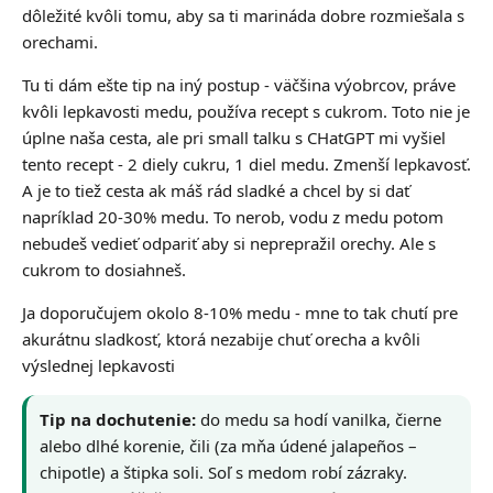
dôležité kvôli tomu, aby sa ti marináda dobre rozmiešala s
orechami.
Tu ti dám ešte tip na iný postup - väčšina výobrcov, práve
kvôli lepkavosti medu, používa recept s cukrom. Toto nie je
úplne naša cesta, ale pri small talku s CHatGPT mi vyšiel
tento recept - 2 diely cukru, 1 diel medu. Zmenší lepkavosť.
A je to tiež cesta ak máš rád sladké a chcel by si dať
napríklad 20-30% medu. To nerob, vodu z medu potom
nebudeš vedieť odpariť aby si neprepražil orechy. Ale s
cukrom to dosiahneš.
Ja doporučujem okolo 8-10% medu - mne to tak chutí pre
akurátnu sladkosť, ktorá nezabije chuť orecha a kvôli
výslednej lepkavosti
Tip na dochutenie:
do medu sa hodí vanilka, čierne
alebo dlhé korenie, čili (za mňa údené jalapeños –
chipotle) a štipka soli. Soľ s medom robí zázraky.