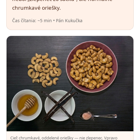
chrumkavé oriešky.
Čas čítania: ~5 min • Pán Kukučka
Cieľ: chrumkavé, oddelené oriešky — nie zlepenec. Vpravo