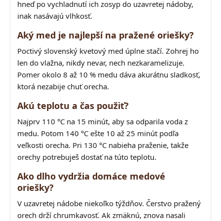
hneď po vychladnutí ich zosyp do uzavretej nádoby,
inak nasávajú vlhkosť.
Aký med je najlepší na pražené oriešky?
Poctivý slovenský kvetový med úplne stačí. Zohrej ho
len do vlažna, nikdy nevar, nech nezkaramelizuje.
Pomer okolo 8 až 10 % medu dáva akurátnu sladkosť,
ktorá nezabije chuť orecha.
Akú teplotu a čas použiť?
Najprv 110 °C na 15 minút, aby sa odparila voda z
medu. Potom 140 °C ešte 10 až 25 minút podľa
veľkosti orecha. Pri 130 °C nabieha praženie, takže
orechy potrebuješ dostať na túto teplotu.
Ako dlho vydržia domáce medové
oriešky?
V uzavretej nádobe niekoľko týždňov. Čerstvo pražený
orech drží chrumkavosť. Ak zmäknú, znova nasali