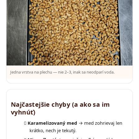
Jedna vrstva na plechu — nie 2–3, inak sa neodparí voda.
Najčastejšie chyby (a ako sa im
vyhnúť)
Karamelizovaný med
→ med zohrievaj len
krátko, nech je tekutý.