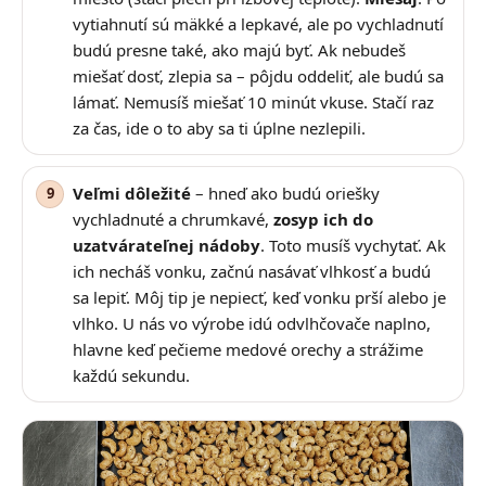
vytiahnutí sú mäkké a lepkavé, ale po vychladnutí
budú presne také, ako majú byť. Ak nebudeš
miešať dosť, zlepia sa – pôjdu oddeliť, ale budú sa
lámať. Nemusíš miešať 10 minút vkuse. Stačí raz
za čas, ide o to aby sa ti úplne nezlepili.
Veľmi dôležité
– hneď ako budú oriešky
vychladnuté a chrumkavé,
zosyp ich do
uzatvárateľnej nádoby
. Toto musíš vychytať. Ak
ich necháš vonku, začnú nasávať vlhkosť a budú
sa lepiť. Môj tip je nepiecť, keď vonku prší alebo je
vlhko. U nás vo výrobe idú odvlhčovače naplno,
hlavne keď pečieme medové orechy a strážime
každú sekundu.