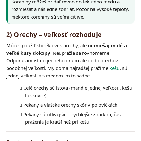
Koreniny môžeš pridať rovno do tekutého medu a
rozmiešať a následne zohriať. Pozor na vysoké teploty,
niektoré koreniny sú veľmi citlivé.
2) Orechy – veľkosť rozhoduje
Môžeš použiť ktorékoľvek orechy, ale
nemiešaj malé a
veľké kusy dokopy
. Neupražia sa rovnomerne.
Odporúčam ísť do jedného druhu alebo do orechov
podobnej veľkosti. My doma najradšej pražíme
kešu
, sú
jednej veľkosti a s medom im to sadne.
Celé orechy sú istota (mandle jednej veľkosti, kešu,
lieskovce).
Pekany a vlašské orechy skôr v polovičkách.
Pekany sú citlivejšie – rýchlejšie zhorknú, čas
praženia je kratší než pri kešu.