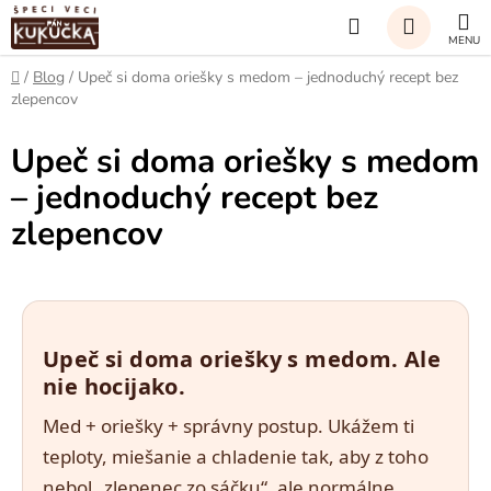
Prejsť
Hľadať
na
obsah
NÁKUP
Domov
/
Blog
/
Upeč si doma oriešky s medom – jednoduchý recept bez
zlepencov
KOŠÍK
Upeč si doma oriešky s medom
– jednoduchý recept bez
zlepencov
Upeč si doma oriešky s medom. Ale
nie hocijako.
Med + oriešky + správny postup. Ukážem ti
teploty, miešanie a chladenie tak, aby z toho
nebol „zlepenec zo sáčku“, ale normálne