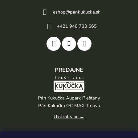
eshop
@
pankukucka.sk
+421 948 733 665
PREDAJNE
Pán Kukučka Aupark Piešťany
Pán Kukučka OC MAX Trnava
Ukázať viac →