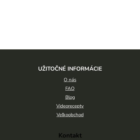
Z
á
UŽITOČNÉ INFORMÁCIE
p
ä
O nás
t
FAQ
Blog
i
Videorecepty
e
Veľkoobchod
Kontakt