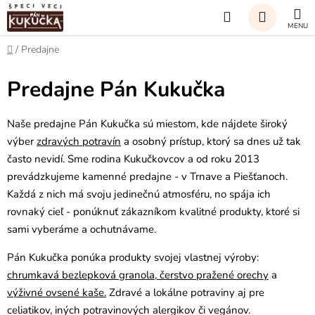
Prejsť
Hľadať
na
obsah
NÁKUP
Domov
/
Predajne
KOŠÍK
Predajne Pán Kukučka
Naše predajne Pán Kukučka sú miestom, kde nájdete široký
výber
zdravých potravín
a osobný prístup, ktorý sa dnes už tak
často nevidí. Sme rodina Kukučkovcov a od roku 2013
prevádzkujeme kamenné predajne - v Trnave a Piešťanoch.
Každá z nich má svoju jedinečnú atmosféru, no spája ich
rovnaký cieľ - ponúknuť zákazníkom kvalitné produkty, ktoré si
sami vyberáme a ochutnávame.
Pán Kukučka ponúka produkty svojej vlastnej výroby:
chrumkavá bezlepková granola
,
čerstvo pražené orechy
a
výživné ovsené kaše.
Zdravé a lokálne potraviny aj pre
celiatikov, iných potravinových alergikov či vegánov.