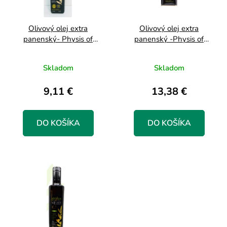
o
s
d
p
u
r
Olivový olej extra
Olivový olej extra
panenský- Physis of
panenský -Physis of
k
o
Crete, acidita 0.29% max,
Crete, acidita max 0,29%,
t
d
0.25L sklo
0,5L plech
Skladom
Skladom
o
u
v
k
9,11 €
13,38 €
t
o
DO KOŠÍKA
DO KOŠÍKA
v