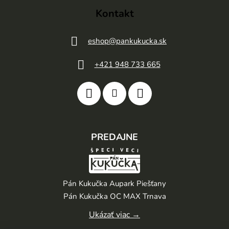
Kontakt
eshop
@
pankukucka.sk
+421 948 733 665
PREDAJNE
Pán Kukučka Aupark Piešťany
Pán Kukučka OC MAX Trnava
Ukázať viac →