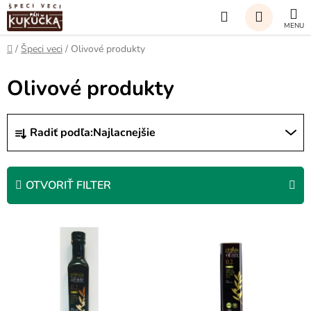
Prejsť
Hľadať
na
obsah
NÁKUP
Domov
/
Špeci veci
/
Olivové produkty
KOŠÍK
Olivové produkty
R
Radiť podľa:
Najlacnejšie
a
d
e
OTVORIŤ FILTER
n
i
V
e
ý
p
p
r
i