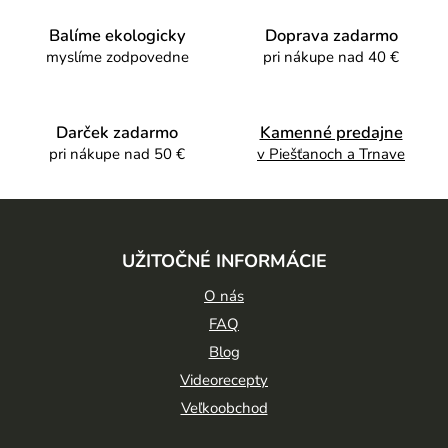
a
c
Balíme ekologicky
Doprava zadarmo
i
myslíme zodpovedne
pri nákupe nad 40 €
e
p
r
Darček zadarmo
Kamenné predajne
v
pri nákupe nad 50 €
v Piešťanoch a Trnave
k
y
Z
v
ý
á
p
UŽITOČNÉ INFORMÁCIE
p
i
ä
O nás
s
u
t
FAQ
Blog
i
Videorecepty
e
Veľkoobchod