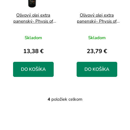
Olivový olej extra
Olivový olej extra
panenský- Physis of
panenský- Physis of
Crete, acidita 0.29% max,
Crete, acidita 0.29% max,
0,5L sklo
1L plech
Skladom
Skladom
13,38 €
23,79 €
DO KOŠÍKA
DO KOŠÍKA
4
položiek celkom
O
v
l
á
d