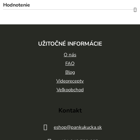
Hodnotenie
Z
á
UŽITOČNÉ INFORMÁCIE
p
ä
O nás
t
FAQ
Blog
i
Videorecepty
e
Veľkoobchod
Kontakt
eshop
@
pankukucka.sk