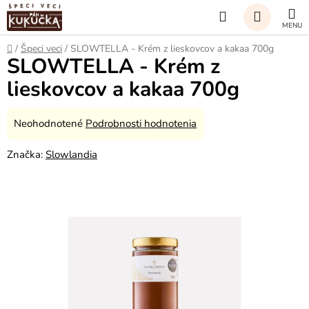
Prejsť
Hľadať
na
obsah
NÁKUP
Domov
/
Špeci veci
/
SLOWTELLA - Krém z lieskovcov a kakaa 700g
SLOWTELLA - Krém z
KOŠÍK
lieskovcov a kakaa 700g
Priemerné
Neohodnotené
Podrobnosti hodnotenia
hodnotenie
Značka:
Slowlandia
produktu
je
0,0
z
5
hviezdičiek.