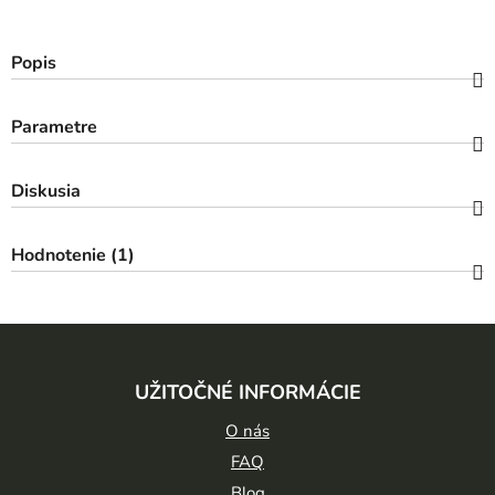
Popis
Parametre
Diskusia
Hodnotenie (1)
Z
á
UŽITOČNÉ INFORMÁCIE
p
ä
O nás
t
FAQ
Blog