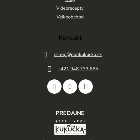
i
Videorecepty
e
Veľkoobchod
Kontakt
eshop
@
pankukucka.sk
+421 948 733 665
PREDAJNE