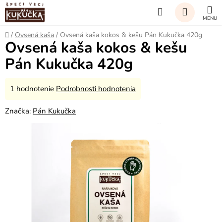
Prejsť
Hľadať
na
obsah
NÁKUP
Domov
/
Ovsená kaša
/
Ovsená kaša kokos & kešu Pán Kukučka 420g
Ovsená kaša kokos & kešu
KOŠÍK
Pán Kukučka 420g
Priemerné
1 hodnotenie
Podrobnosti hodnotenia
hodnotenie
Značka:
Pán Kukučka
produktu
je
5,0
z
5
hviezdičiek.