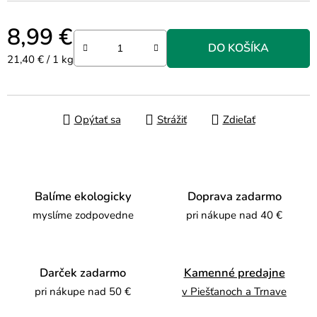
8,99 €
DO KOŠÍKA
Jednotková cena:
21,40 € / 1 kg
Opýtať sa
Strážiť
Zdieľať
Balíme ekologicky
Doprava zadarmo
myslíme zodpovedne
pri nákupe nad 40 €
Darček zadarmo
Kamenné predajne
pri nákupe nad 50 €
v Piešťanoch a Trnave