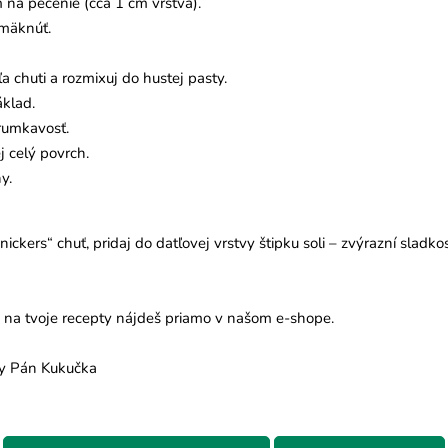
na pečenie (cca 1 cm vrstva).
zmäknúť.
a chuti a rozmixuj do hustej pasty.
áklad.
rumkavosť.
 celý povrch.
y.
ickers“ chuť, pridaj do datľovej vrstvy štipku soli – zvýrazní sladko
 na tvoje recepty nájdeš priamo v našom e-shope.
ky Pán Kukučka