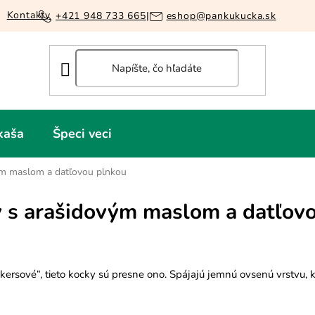
Kontakty
+421 948 733 665
|
eshop@pankukucka.sk
kaša
Špeci veci
ým maslom a datľovou plnkou
y s arašidovým maslom a datľov
ckersové“, tieto kocky sú presne ono. Spájajú jemnú ovsenú vrstvu