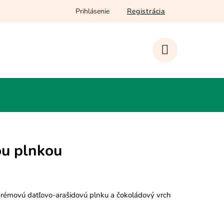
Prihlásenie
Registrácia
NÁKUPNÝ
KOŠÍK
ou plnkou
, krémovú datľovo-arašidovú plnku a čokoládový vrch