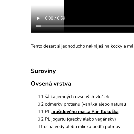
Tento dezert si jednoducho nakrájaš na kocky a máš
Suroviny
Ovsená vrstva
1 šálka jemných ovsených vločiek
2 odmerky proteínu (vanilka alebo natural)
1 PL
arašidového masla Pán Kukučka
2 PL jogurtu (grécky alebo vegánsky)
trocha vody alebo mlieka podľa potreby