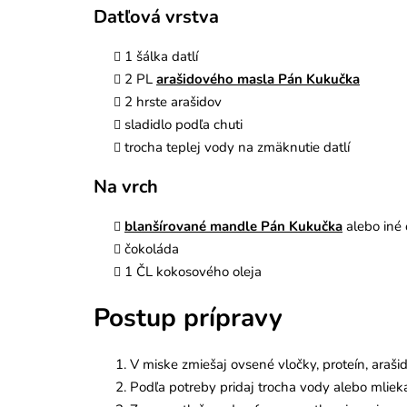
Datľová vrstva
1 šálka datlí
2 PL
arašidového masla Pán Kukučka
2 hrste arašidov
sladidlo podľa chuti
trocha teplej vody na zmäknutie datlí
Na vrch
blanšírované mandle Pán Kukučka
alebo iné 
čokoláda
1 ČL kokosového oleja
Postup prípravy
V miske zmiešaj ovsené vločky, proteín, araši
Podľa potreby pridaj trocha vody alebo mlieka,