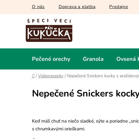
Prejsť
O nás
Doprava a platba
Predajne
na
obsah
Pečené orechy
Granola
Ovsená 
Domov
/
Videorecepty
/
Nepečené Snickers kocky s arašidov
Nepečené Snickers kock
Keď máš chuť na niečo sladké, sýte a poriadne „sni
s chrumkavými orieškami.