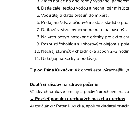
Zmes natlač na dno formy vystlanej papierom 
Datle zalej teplou vodou a nechaj pár minút 
Vodu zlej a datle presuň do mixéra.
Pridaj arašidy, arašidové maslo a sladidlo podľ
Datľovú vrstvu rovnomerne natri na ovsený z
Na vrch posyp nasekané oriešky pre extra ch
Rozpusti čokoládu s kokosovým olejom a polej
Nechaj stuhnúť v chladničke aspoň 2–3 hodin
Nakrájaj na kocky a podávaj.
Tip od Pána Kukučku:
Ak chceš ešte výraznejšiu „sn
Doplň si zásoby na zdravé pečenie
Všetky chrumkavé orechy a poctivé orechové maslá
→ Pozrieť ponuku orechových masiel a orechov
Autor článku: Peter Kukučka, spoluzakladateľ znač