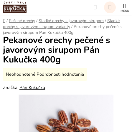
Prejsť
Hľadať
na
obsah
NÁKUP
Domov
/
Pečené orechy
/
Sladké orechy s javorovým sirupom
/
Sladké
orechy s javorovým sirupom varianty
/
Pekanové orechy pečené s
KOŠÍK
javorovým sirupom Pán Kukučka 400g
Pekanové orechy pečené s
javorovým sirupom Pán
Kukučka 400g
Priemerné
Neohodnotené
Podrobnosti hodnotenia
hodnotenie
Značka:
Pán Kukučka
produktu
je
0,0
z
5
hviezdičiek.