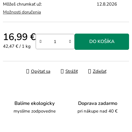
Môžeš chrumkať už:
12.8.2026
Možnosti doručenia
16,99 €
DO KOŠÍKA
Jednotková cena:
42,47 € / 1 kg
Opýtať sa
Strážiť
Zdieľať
Balíme ekologicky
Doprava zadarmo
myslíme zodpovedne
pri nákupe nad 40 €