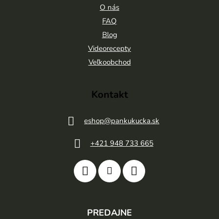
ä
O nás
t
FAQ
Blog
i
Videorecepty
e
Veľkoobchod
Kontakt
eshop
@
pankukucka.sk
+421 948 733 665
PREDAJNE