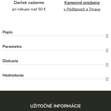
Darček zadarmo
Kamenné predajne
pri nákupe nad 50 €
v Piešťanoch a Trnave
Popis
Parametre
Diskusia
Hodnotenie
Z
á
UŽITOČNÉ INFORMÁCIE
p