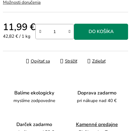
Možnosti doručenia
11,99 €
DO KOŠÍKA
Jednotková cena:
42,82 € / 1 kg
Opýtať sa
Strážiť
Zdieľať
Balíme ekologicky
Doprava zadarmo
myslíme zodpovedne
pri nákupe nad 40 €
Darček zadarmo
Kamenné predajne