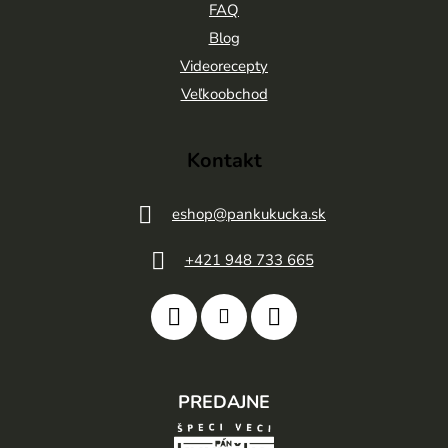
t
FAQ
Blog
i
Videorecepty
e
Veľkoobchod
Kontakt
eshop
@
pankukucka.sk
+421 948 733 665
PREDAJNE