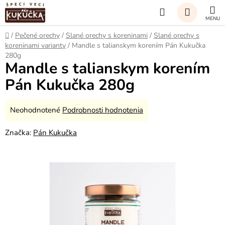
Prejsť
Hľadať
na
obsah
NÁKUP
Domov
/
Pečené orechy
/
Slané orechy s koreninami
/
Slané orechy s
koreninami varianty
/
Mandle s talianskym korením Pán Kukučka
KOŠÍK
280g
Mandle s talianskym korením
Pán Kukučka 280g
Priemerné
Neohodnotené
Podrobnosti hodnotenia
hodnotenie
Značka:
Pán Kukučka
produktu
je
0,0
z
5
hviezdičiek.