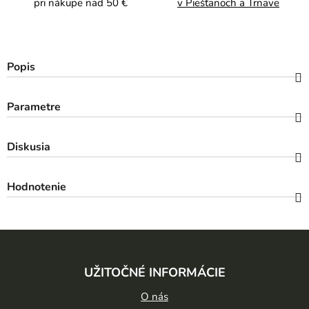
pri nákupe nad 50 €
v Piešťanoch a Trnave
Popis
Parametre
Diskusia
Hodnotenie
Z
á
UŽITOČNÉ INFORMÁCIE
p
ä
O nás