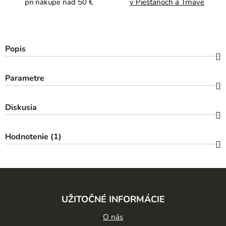
pri nákupe nad 50 €
v Piešťanoch a Trnave
Popis
Parametre
Diskusia
Hodnotenie (1)
Z
á
UŽITOČNÉ INFORMÁCIE
p
ä
O nás