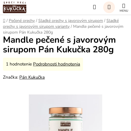
Prejsť
Hľadať
na
obsah
NÁKUP
Domov
/
Pečené orechy
/
Sladké orechy s javorovým sirupom
/
Sladké
orechy s javorovým sirupom varianty
/
Mandle pečené s javorovým
KOŠÍK
sirupom Pán Kukučka 280g
Mandle pečené s javorovým
sirupom Pán Kukučka 280g
Priemerné
1 hodnotenie
Podrobnosti hodnotenia
hodnotenie
Značka:
Pán Kukučka
produktu
je
5,0
z
5
hviezdičiek.