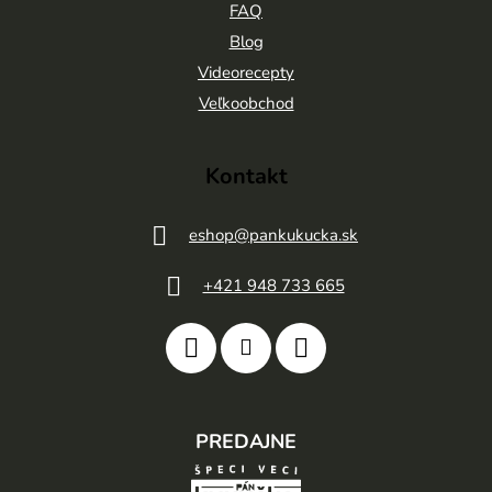
t
FAQ
Blog
i
Videorecepty
e
Veľkoobchod
Kontakt
eshop
@
pankukucka.sk
+421 948 733 665
PREDAJNE