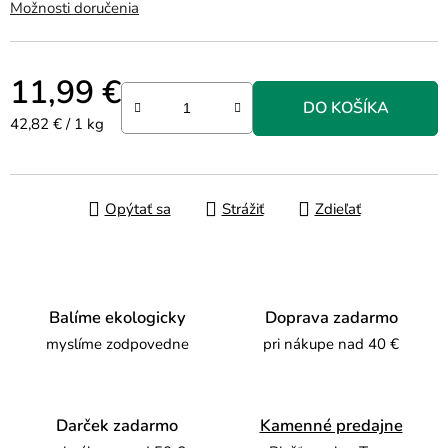
Možnosti doručenia
11,99 €
DO KOŠÍKA
Jednotková cena:
42,82 € / 1 kg
Opýtať sa
Strážiť
Zdieľať
Balíme ekologicky
Doprava zadarmo
myslíme zodpovedne
pri nákupe nad 40 €
Darček zadarmo
Kamenné predajne