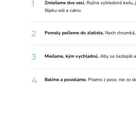
1
Zmiešame dve veci.
Ručne vytriedené kešu, 
štipku soli a cukru.
2
Pomaly pečieme do zlatista.
Nech chrumká, 
3
Miešame, kým vychladnú.
Aby sa nezlepili 
4
Balíme a posielame.
Priamo z pece, nie zo sk