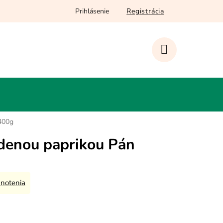
Prihlásenie
Registrácia
NÁKUPNÝ
KOŠÍK
400g
údenou paprikou Pán
notenia