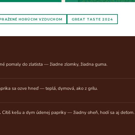
PRAŽENÉ HORÚCIM VZDUCHOM
GREAT TASTE 2024
né pomaly do zlatista — žiadne zlomky, žiadna guma.
rika sa ozve hneď — teplá, dymová, ako z grilu.
.
Cítiš kešu a dym údenej papriky — žiadny oheň, hodí sa aj deťom.