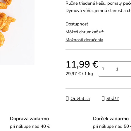
Ručne triedené kešu, pomaly peče
0,0
Dymová vôňa, jemná slanosť a chuť
z
5
Dostupnosť
hviezdičiek.
Môžeš chrumkať už:
Možnosti doručenia
11,99 €
Jednotková cena:
29,97 € / 1 kg
Opýtať sa
Strážiť
Doprava zadarmo
Darček zadarmo
pri nákupe nad 40 €
pri nákupe nad 50 