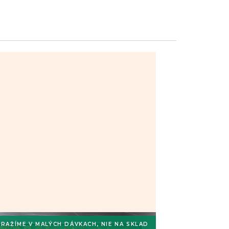
RAŽÍME V MALÝCH DÁVKACH, NIE NA SKLAD