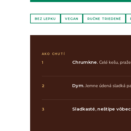
BEZ LEPKU
VEGAN
RUČNE TRIEDENÉ
AKO CHUTÍ
Chrumkne.
Celé kešu, praže
1
Dym.
Jemne údená sladká pap
2
Sladkasté, neštípe vôbec
3