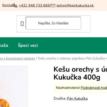
Kontakty
+421 948 733 665
|
eshop@pankukucka.sk
kaša
Špeci veci
hy s koreninami varianty
/
Kešu orechy s údenou paprikou Pán Kukučka 
Kešu orechy s 
Kukučka 400g
Priemerné
Neohodnotené
Podrobnosti hod
hodnotenie
Značka:
Pán Kukučka
produktu
je