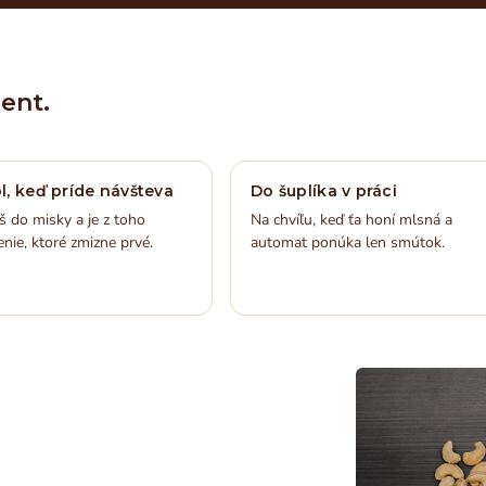
ent.
l, keď príde návšteva
Do šuplíka v práci
 do misky a je z toho
Na chvíľu, keď ťa honí mlsná a
nie, ktoré zmizne prvé.
automat ponúka len smútok.