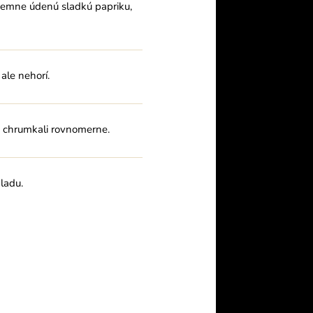
jemne údenú sladkú papriku,
ale nehorí.
a chrumkali rovnomerne.
ladu.