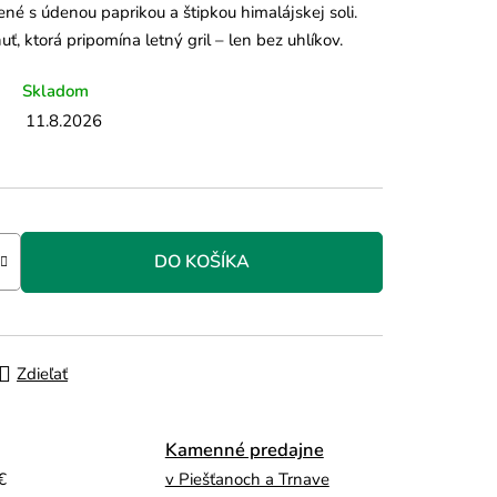
né s údenou paprikou a štipkou himalájskej soli.
, ktorá pripomína letný gril – len bez uhlíkov.
Skladom
11.8.2026
DO KOŠÍKA
Zdieľať
Kamenné predajne
€
v Piešťanoch a Trnave