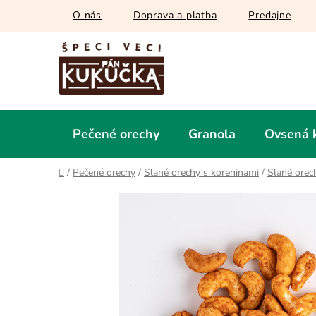
Prejsť
O nás
Doprava a platba
Predajne
na
obsah
Pečené orechy
Granola
Ovsená 
Domov
/
Pečené orechy
/
Slané orechy s koreninami
/
Slané orec