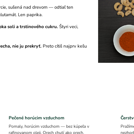
rcie, sušená nad drevom — odtiaľ ten
lutamát. Len paprika.
pka soli a trstinového cukru.
Štyri veci,
echa, nie ju prekryť.
Preto cítiš najprv kešu
Pečené horúcim vzduchom
Čerstv
Pomaly, horúcim vzduchom — bez kúpeľa v
Pražíme
rafinovanom oleji. Orech chutí ako orech.
nezhor