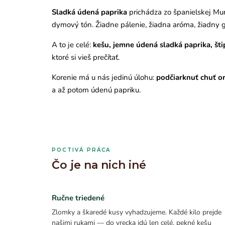
Sladká údená paprika
prichádza zo španielskej Mu
dymový tón. Žiadne pálenie, žiadna aróma, žiadny g
A to je celé:
kešu, jemne údená sladká paprika, šti
ktoré si vieš prečítať.
Korenie má u nás jedinú úlohu:
podčiarknuť chuť or
a až potom údenú papriku.
POCTIVÁ PRÁCA
Čo je na nich iné
Ručne triedené
Zlomky a škaredé kusy vyhadzujeme. Každé kilo prejde
našimi rukami — do vrecka idú len celé, pekné kešu