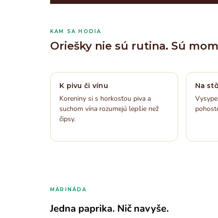
KAM SA HODIA
Oriešky nie sú rutina. Sú mom
K pivu či vínu
Na stô
Koreniny si s horkosťou piva a
Vysypeš
suchom vína rozumejú lepšie než
pohoste
čipsy.
MARINÁDA
Jedna paprika. Nič navyše.