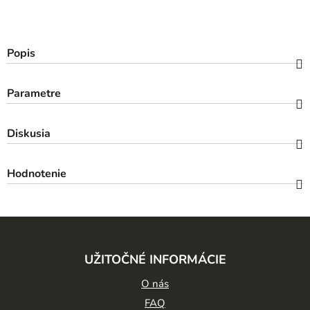
Popis
Parametre
Diskusia
Hodnotenie
Z
á
UŽITOČNÉ INFORMÁCIE
p
ä
O nás
t
FAQ