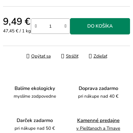
9,49 €
DO KOŠÍKA
Jednotková cena:
47,45 € / 1 kg
Opýtať sa
Strážiť
Zdieľať
Balíme ekologicky
Doprava zadarmo
myslíme zodpovedne
pri nákupe nad 40 €
Darček zadarmo
Kamenné predajne
pri nákupe nad 50 €
v Piešťanoch a Trnave