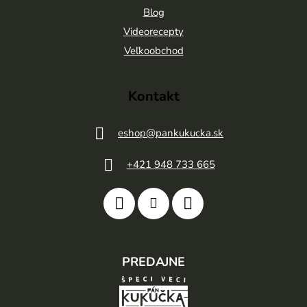
Blog
i
Videorecepty
e
Veľkoobchod
Kontakt
eshop
@
pankukucka.sk
+421 948 733 665
PREDAJNE