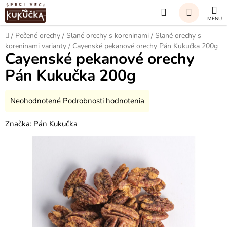
Prejsť
Hľadať
na
obsah
NÁKUP
Domov
/
Pečené orechy
/
Slané orechy s koreninami
/
Slané orechy s
koreninami varianty
/
Cayenské pekanové orechy Pán Kukučka 200g
KOŠÍK
Cayenské pekanové orechy
Pán Kukučka 200g
Priemerné
Neohodnotené
Podrobnosti hodnotenia
hodnotenie
Značka:
Pán Kukučka
produktu
je
0,0
z
5
hviezdičiek.