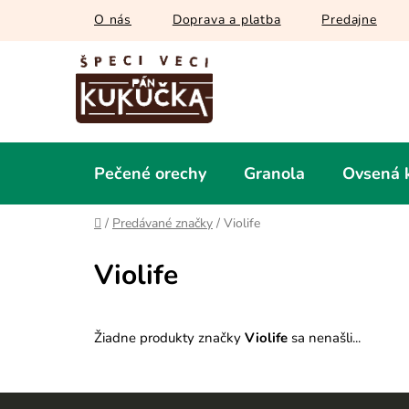
Prejsť
O nás
Doprava a platba
Predajne
na
obsah
Pečené orechy
Granola
Ovsená 
Domov
/
Predávané značky
/
Violife
Violife
Žiadne produkty značky
Violife
sa nenašli...
Z