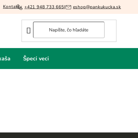
Kontakty
+421 948 733 665
|
eshop@pankukucka.sk
kaša
Špeci veci