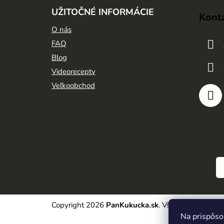
á
UŽITOČNÉ INFORMÁCIE
Kont
p
O nás
ä
FAQ
t
Blog
i
Videorecepty
e
Veľkoobchod
Copyright 2026
PanKukucka.sk
. Všetky práva vyh
Na prispôso