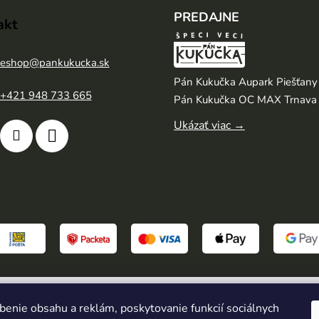
PREDAJNE
akt
eshop
@
pankukucka.sk
Pán Kukučka Aupark Piešťany
+421 948 733 665
Pán Kukučka OC MAX Trnava
Ukázať viac →
radené.
benie obsahu a reklám, poskytovanie funkcií sociálnych