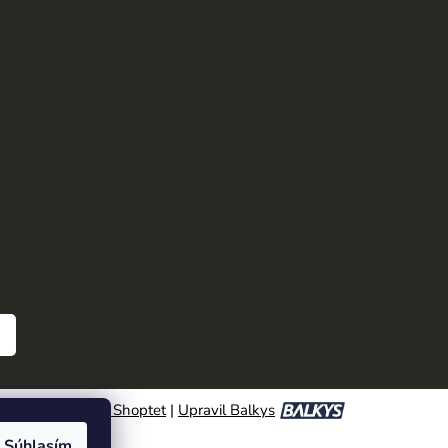
Vytvoril Shoptet
|
Upravil Balkys
Súhlasím