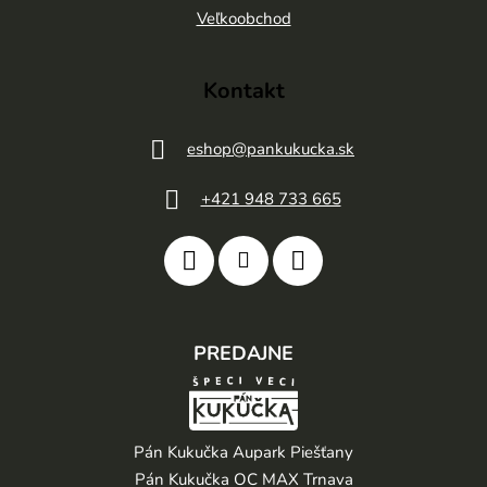
e
Veľkoobchod
Kontakt
eshop
@
pankukucka.sk
+421 948 733 665
PREDAJNE
Pán Kukučka Aupark Piešťany
Pán Kukučka OC MAX Trnava