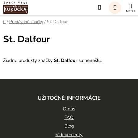
Prejsť
Hľadať
na
obsah
NÁKUP
Domov
/
Predávané značky
/
St. Dalfour
KOŠÍK
St. Dalfour
Žiadne produkty značky
St. Dalfour
sa nenašli...
Z
á
UŽITOČNÉ INFORMÁCIE
p
ä
O nás
t
FAQ
Blog
i
Videorecepty