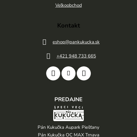
e
Veľkoobchod
Kontakt
eshop
@
pankukucka.sk
+421 948 733 665
PREDAJNE
Pán Kukučka Aupark Piešťany
Pán Kukučka OC MAX Trnava