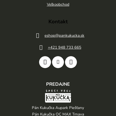
e
Veľkoobchod
Kontakt
eshop
@
pankukucka.sk
+421 948 733 665
PREDAJNE
Pán Kukučka Aupark Piešťany
Pán Kukučka OC MAX Trnava