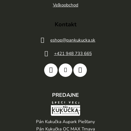
e
Veľkoobchod
Kontakt
eshop
@
pankukucka.sk
+421 948 733 665
PREDAJNE
Pán Kukučka Aupark Piešťany
Pán Kukučka OC MAX Trnava