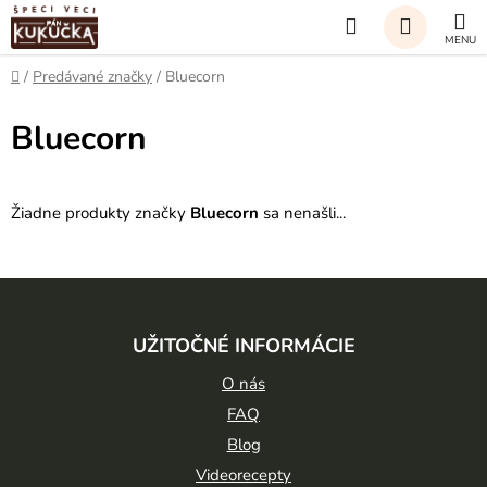
Prejsť
Hľadať
na
obsah
NÁKUP
Domov
/
Predávané značky
/
Bluecorn
KOŠÍK
Bluecorn
Žiadne produkty značky
Bluecorn
sa nenašli...
Z
á
UŽITOČNÉ INFORMÁCIE
p
ä
O nás
t
FAQ
Blog
i
Videorecepty