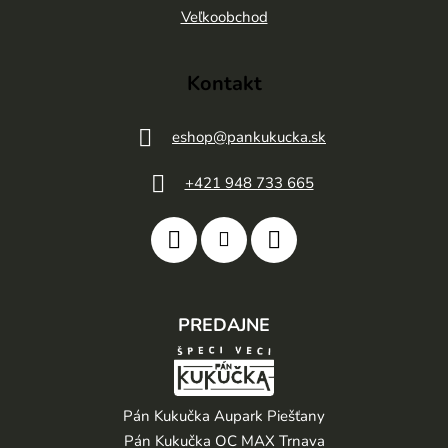
e
Veľkoobchod
Kontakt
eshop
@
pankukucka.sk
+421 948 733 665
PREDAJNE
Pán Kukučka Aupark Piešťany
Pán Kukučka OC MAX Trnava