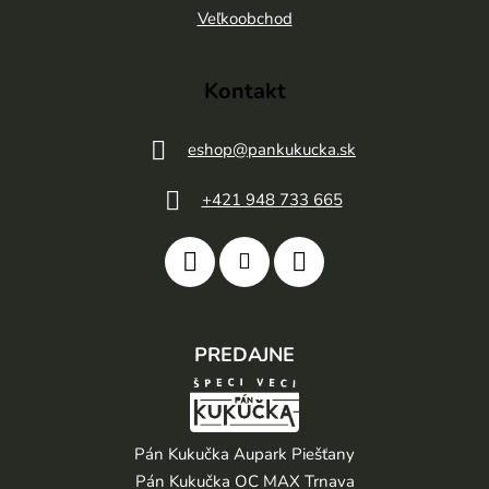
e
Veľkoobchod
Kontakt
eshop
@
pankukucka.sk
+421 948 733 665
PREDAJNE
Pán Kukučka Aupark Piešťany
Pán Kukučka OC MAX Trnava