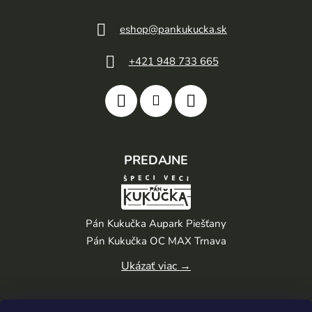
eshop
@
pankukucka.sk
+421 948 733 665
PREDAJNE
Pán Kukučka Aupark Piešťany
Pán Kukučka OC MAX Trnava
Ukázať viac →