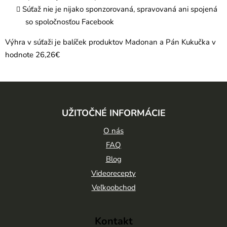
Súťaž nie je nijako sponzorovaná, spravovaná ani spojená
so spoločnosťou Facebook
Výhra v súťaži je balíček produktov Madonan a Pán Kukučka v
hodnote 26,26€
Z
á
UŽITOČNÉ INFORMÁCIE
p
ä
O nás
t
FAQ
Blog
i
Videorecepty
e
Veľkoobchod
Kontakt