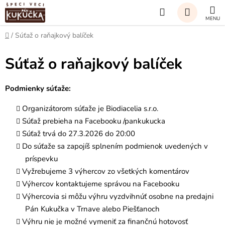
Prejsť
Hľadať
na
obsah
NÁKUP
Domov
/
Súťaž o raňajkový balíček
KOŠÍK
Súťaž o raňajkový balíček
Podmienky súťaže:
Organizátorom súťaže je Biodiacelia s.r.o.
Súťaž prebieha na Facebooku /pankukucka
Súťaž trvá do 27.3.2026 do 20:00
Do súťaže sa zapojíš splnením podmienok uvedených v
príspevku
Vyžrebujeme 3 výhercov zo všetkých komentárov
Výhercov kontaktujeme správou na Facebooku
Výhercovia si môžu výhru vyzdvihnúť osobne na predajni
Pán Kukučka v Trnave alebo Piešťanoch
Výhru nie je možné vymeniť za finančnú hotovosť