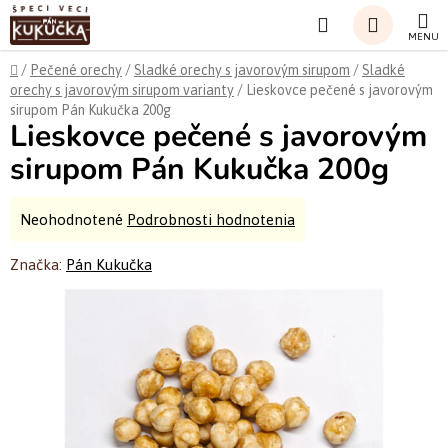
Prejsť
Hľadať
na
obsah
NÁKUP
Domov
/
Pečené orechy
/
Sladké orechy s javorovým sirupom
/
Sladké
orechy s javorovým sirupom varianty
/
Lieskovce pečené s javorovým
KOŠÍK
sirupom Pán Kukučka 200g
Lieskovce pečené s javorovým
sirupom Pán Kukučka 200g
Priemerné
Neohodnotené
Podrobnosti hodnotenia
hodnotenie
Značka:
Pán Kukučka
produktu
je
0,0
z
5
hviezdičiek.