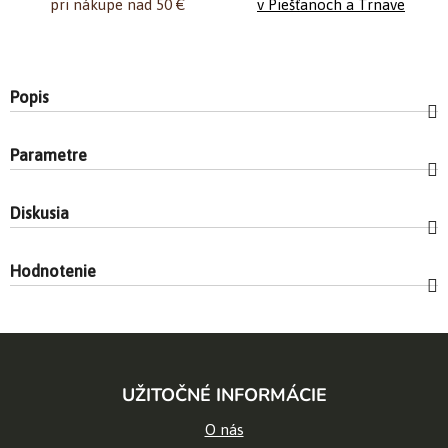
pri nákupe nad 50 €
v Piešťanoch a Trnave
Popis
Parametre
Diskusia
Hodnotenie
Z
á
UŽITOČNÉ INFORMÁCIE
p
ä
O nás