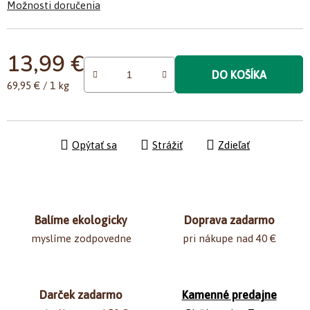
Možnosti doručenia
13,99 €
DO KOŠÍKA
Jednotková cena:
69,95 € / 1 kg
Opýtať sa
Strážiť
Zdieľať
Balíme ekologicky
Doprava zadarmo
myslíme zodpovedne
pri nákupe nad 40 €
Darček zadarmo
Kamenné predajne