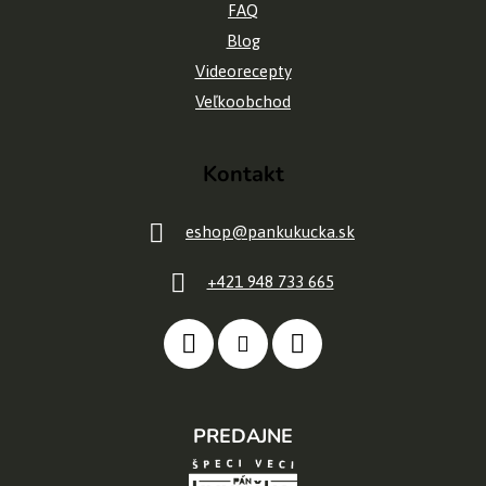
t
FAQ
Blog
i
Videorecepty
e
Veľkoobchod
Kontakt
eshop
@
pankukucka.sk
+421 948 733 665
PREDAJNE