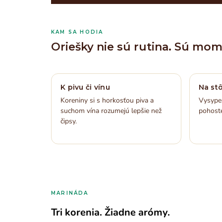
KAM SA HODIA
Oriešky nie sú rutina. Sú mom
K pivu či vínu
Na stô
Koreniny si s horkosťou piva a
Vysypeš
suchom vína rozumejú lepšie než
pohoste
čipsy.
MARINÁDA
Tri korenia. Žiadne arómy.