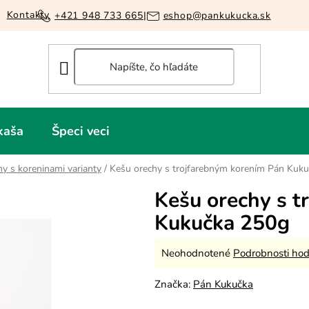
Kontakty
+421 948 733 665
|
eshop@pankukucka.sk
kaša
Špeci veci
hy s koreninami varianty
/
Kešu orechy s trojfarebným korením Pán Kuk
Kešu orechy s t
Kukučka 250g
Priemerné
Neohodnotené
Podrobnosti hod
hodnotenie
Značka:
Pán Kukučka
produktu
je