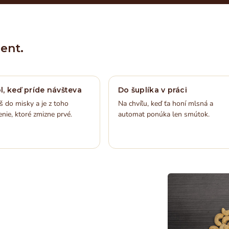
ent.
l, keď príde návšteva
Do šuplíka v práci
 do misky a je z toho
Na chvíľu, keď ťa honí mlsná a
nie, ktoré zmizne prvé.
automat ponúka len smútok.