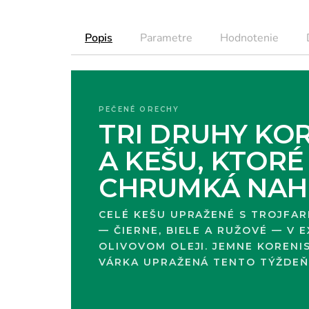
Popis
Parametre
Hodnotenie
PEČENÉ ORECHY
TRI DRUHY KO
A KEŠU, KTORÉ
CHRUMKÁ NAH
CELÉ KEŠU UPRAŽENÉ S TROJFA
— ČIERNE, BIELE A RUŽOVÉ — V
OLIVOVOM OLEJI. JEMNE KORENIST
VÁRKA UPRAŽENÁ TENTO TÝŽDEŇ,