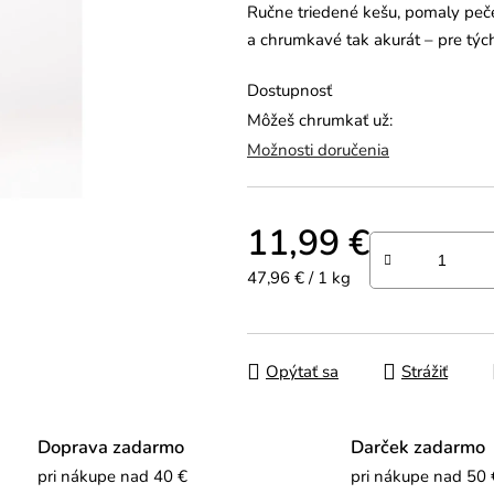
Ručne triedené kešu, pomaly peč
0,0
a chrumkavé tak akurát – pre tých,
z
5
Dostupnosť
hviezdičiek.
Môžeš chrumkať už:
Možnosti doručenia
11,99 €
Jednotková cena:
47,96 € / 1 kg
Opýtať sa
Strážiť
Doprava zadarmo
Darček zadarmo
pri nákupe nad 40 €
pri nákupe nad 50 