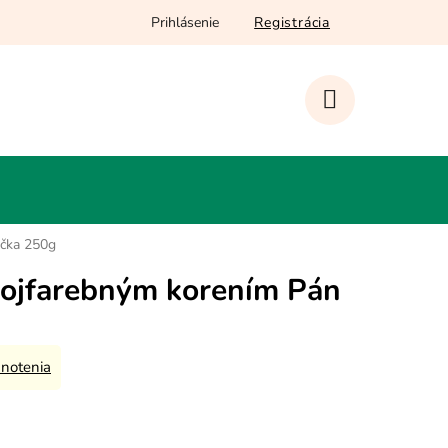
Prihlásenie
Registrácia
NÁKUPNÝ
KOŠÍK
učka 250g
rojfarebným korením Pán
notenia