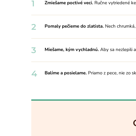
1
Zmiešame poctivé veci.
Ručne vytriedené kešu
2
Pomaly pečieme do zlatista.
Nech chrumká, 
3
Miešame, kým vychladnú.
Aby sa nezlepili 
4
Balíme a posielame.
Priamo z pece, nie zo sk