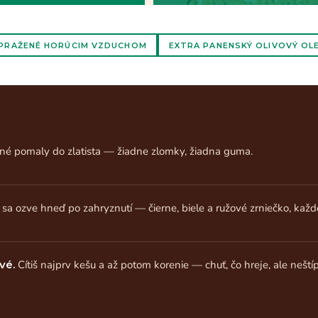
PRAŽENÉ HORÚCIM VZDUCHOM
EXTRA PANENSKÝ OLIVOVÝ OL
né pomaly do zlatista — žiadne zlomky, žiadna guma.
sa ozve hneď po zahryznutí — čierne, biele a ružové zrniečko, každ
vé.
Cítiš najprv kešu a až potom korenie — chuť, čo hreje, ale neští