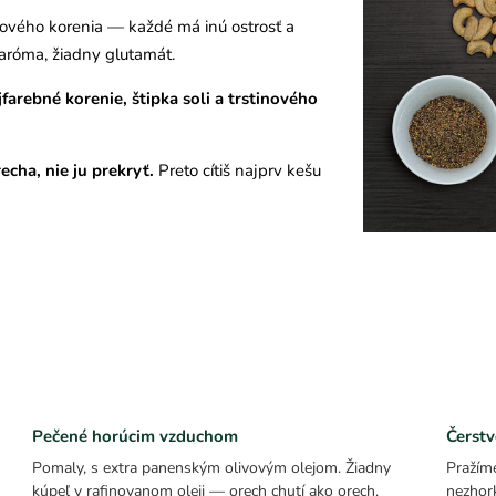
žového korenia — každé má inú ostrosť a
a aróma, žiadny glutamát.
jfarebné korenie, štipka soli a trstinového
echa, nie ju prekryť.
Preto cítiš najprv kešu
Pečené horúcim vzduchom
Čerstv
Pomaly, s extra panenským olivovým olejom. Žiadny
Pražíme
kúpeľ v rafinovanom oleji — orech chutí ako orech.
nezhor