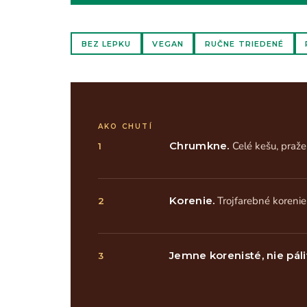
BEZ LEPKU
VEGAN
RUČNE TRIEDENÉ
AKO CHUTÍ
Chrumkne.
Celé kešu, praže
1
Korenie.
Trojfarebné korenie 
2
Jemne korenisté, nie páli
3