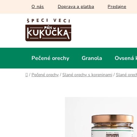
Prejsť
O nás
Doprava a platba
Predajne
na
obsah
Pečené orechy
Granola
Ovsená 
Domov
/
Pečené orechy
/
Slané orechy s koreninami
/
Slané orec