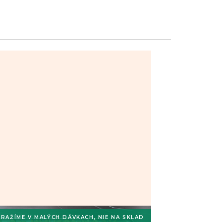
RAŽÍME V MALÝCH DÁVKACH, NIE NA SKLAD