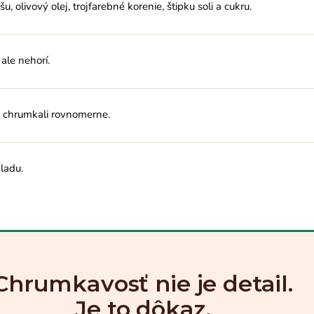
, olivový olej, trojfarebné korenie, štipku soli a cukru.
ale nehorí.
a chrumkali rovnomerne.
ladu.
Chrumkavosť nie je detail.
Je to dôkaz.