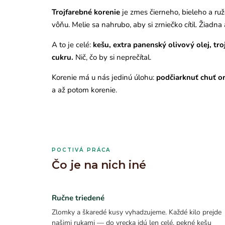
Trojfarebné korenie
je zmes čierneho, bieleho a ru
vôňu. Melie sa nahrubo, aby si zrniečko cítil. Žiadn
A to je celé:
kešu, extra panenský olivový olej, tro
cukru.
Nič, čo by si neprečítal.
Korenie má u nás jedinú úlohu:
podčiarknuť chuť or
a až potom korenie.
POCTIVÁ PRÁCA
Čo je na nich iné
Ručne triedené
Zlomky a škaredé kusy vyhadzujeme. Každé kilo prejde
našimi rukami — do vrecka idú len celé, pekné kešu