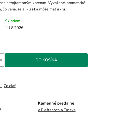
ené s trojfarebným korením. Vyvážené, aromatické
 čo veria, že aj klasika môže mať iskru.
Skladom
11.8.2026
DO KOŠÍKA
Zdieľať
Kamenné predajne
€
v Piešťanoch a Trnave