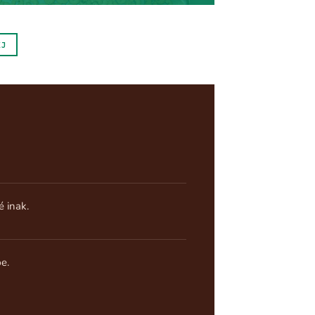
EJ
é inak.
pe.