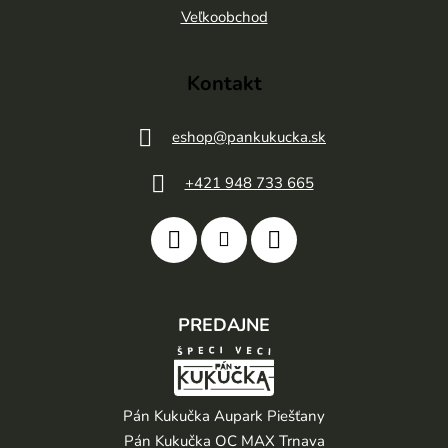
e
Veľkoobchod
Kontakt
eshop
@
pankukucka.sk
+421 948 733 665
PREDAJNE
Pán Kukučka Aupark Piešťany
Pán Kukučka OC MAX Trnava