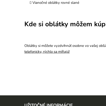
Vianočné oblátky rovné slané
Kde si oblátky môžem kúp
Oblátky si môžete vyzdvihnúť osobne vo vašej obľú
telefonicky, rýchlo sa míňajú!
Z
á
UŽITOČNÉ INFORMÁCIE