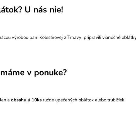
átok? U nás nie!
ácou výrobou pani Kolesárovej z Trnavy pripravili vianočné oblátk
v máme v ponuke?
lenia
obsahujú 10ks
ručne upečených oblátok alebo trubičiek.