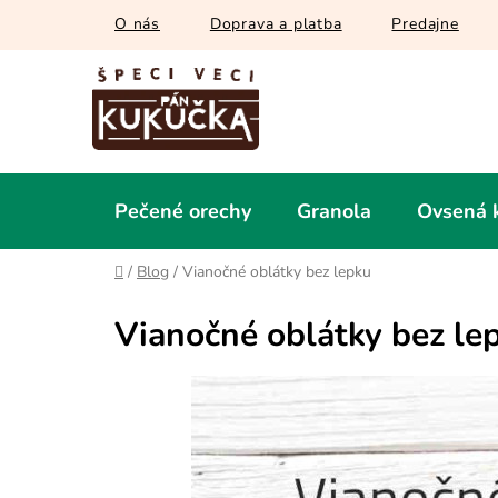
Prejsť
O nás
Doprava a platba
Predajne
na
obsah
Pečené orechy
Granola
Ovsená 
Domov
/
Blog
/
Vianočné oblátky bez lepku
Vianočné oblátky bez le