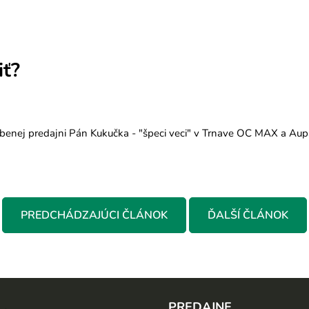
iť?
benej predajni Pán Kukučka - "špeci veci" v Trnave OC MAX a Aupa
PREDCHÁDZAJÚCI ČLÁNOK
ĎALŠÍ ČLÁNOK
PREDAJNE