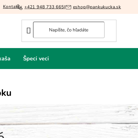
Kontakty
+421 948 733 665
|
eshop@pankukucka.sk
kaša
Špeci veci
pku