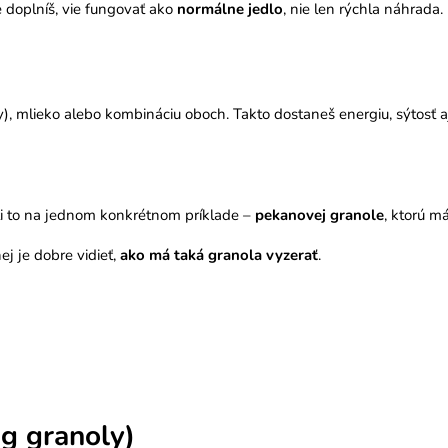
 doplníš, vie fungovať ako
normálne jedlo
, nie len rýchla náhrada.
y), mlieko alebo kombináciu oboch. Takto dostaneš energiu, sýtosť aj
ti to na jednom konkrétnom príklade –
pekanovej granole
, ktorú m
ej je dobre vidieť,
ako má taká granola vyzerať
.
g granoly)