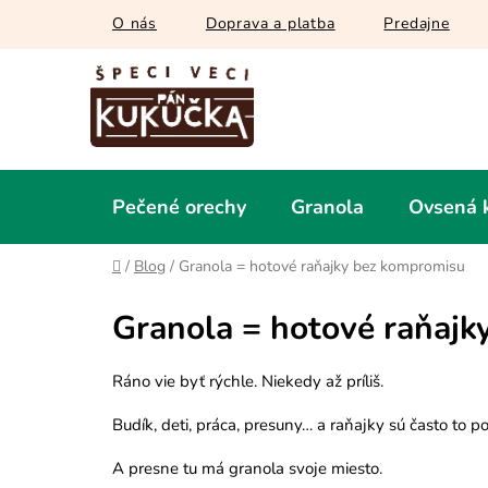
Prejsť
O nás
Doprava a platba
Predajne
na
obsah
Pečené orechy
Granola
Ovsená 
Domov
/
Blog
/
Granola = hotové raňajky bez kompromisu
Granola = hotové raňaj
Ráno vie byť rýchle. Niekedy až príliš.
Budík, deti, práca, presuny… a raňajky sú často to p
A presne tu má granola svoje miesto.