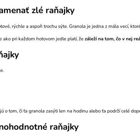
amenať zlé raňajky
é, rýchle a aspoň trochu sýte. Granola je jedna z mála vecí, ktoré
le ako pri každom hotovom jedle platí, že
záleží na tom, čo v nej re
ňajky
e.
ú o tom, či ťa granola zasýti len na hodinu alebo ťa podrží celé dop
lnohodnotné raňajky