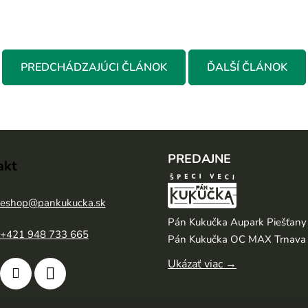
PREDCHÁDZAJÚCI ČLÁNOK
ĎALŠÍ ČLÁNOK
PREDAJNE
akt
eshop
@
pankukucka.sk
Pán Kukučka Aupark Piešťany
+421 948 733 665
Pán Kukučka OC MAX Trnava
Ukázať viac →