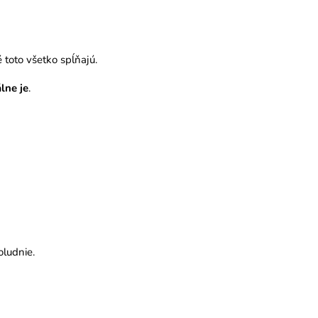
 toto všetko spĺňajú.
álne je
.
oludnie.