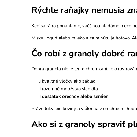
Rýchle raňajky nemusia zn
Keď sa ráno ponáhľame, väčšinou hľadáme niečo hotov
Miska, jogurt alebo mlieko a za minútu je hotovo. A
Čo robí z granoly dobré ra
Dobrá granola nie je len o chrumkaní. Je o rovnováh
kvalitné vločky ako základ
rozumné množstvo sladidla
dostatok orechov alebo semien
Práve tuky, bielkoviny a vláknina z orechov rozhoduj
Ako si z granoly spraviť p