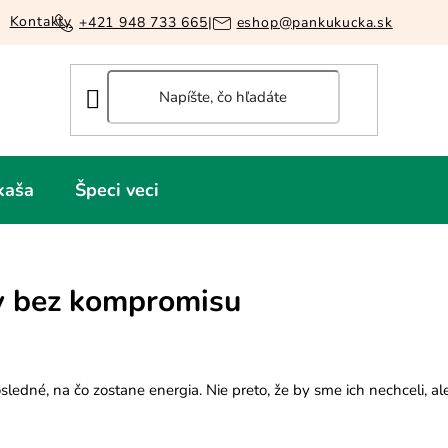
Kontakty
+421 948 733 665
|
eshop@pankukucka.sk
kaša
Špeci veci
ky bez kompromisu
osledné, na čo zostane energia. Nie preto, že by sme ich nechceli, al