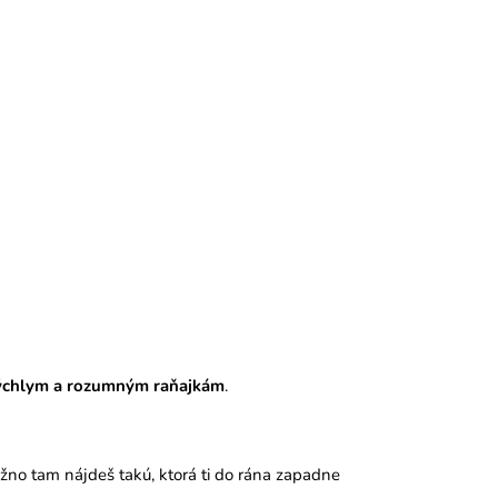
 rýchlym a rozumným raňajkám
.
žno tam nájdeš takú, ktorá ti do rána zapadne