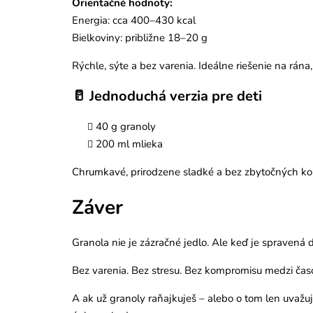
Orientačné hodnoty:
Energia: cca 400–430 kcal
Bielkoviny: približne 18–20 g
Rýchle, sýte a bez varenia. Ideálne riešenie na rána,
🥛 Jednoduchá verzia pre deti
40 g granoly
200 ml mlieka
Chrumkavé, prirodzene sladké a bez zbytočných komp
Záver
Granola nie je zázračné jedlo. Ale keď je spravená
Bez varenia. Bez stresu. Bez kompromisu medzi časo
A ak už granoly raňajkuješ – alebo o tom len uvažuj