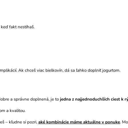
 keď fakt nestíhaš.
likácií. Ak chceš viac bielkovín, dá sa ľahko doplniť jogurtom.
 dobre a správne doplnená, je to
jedna z najjednoduchších ciest k
m a kvalitou.
eš – kľudne si pozri,
aké kombinácie máme aktuálne v ponuke
. Mo