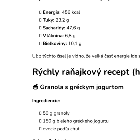
Energia:
456 kcal
Tuky:
23,2 g
Sacharidy:
47,6 g
Vláknina:
6,8 g
Bielkoviny:
10,1 g
Už z týchto čísel je vidno, že veľká časť energie ide
Rýchly raňajkový recept (
🥣 Granola s gréckym jogurtom
Ingrediencie:
50 g granoly
150 g bieleho gréckeho jogurtu
ovocie podľa chuti