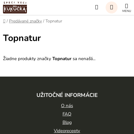
Prejsť
Hľadať
na
obsah
NÁKUP
Domov
/
Predávané značky
/
Topnatur
KOŠÍK
Topnatur
Žiadne produkty značky
Topnatur
sa nenašli...
Z
á
UŽITOČNÉ INFORMÁCIE
p
ä
O nás
t
FAQ
Blog
i
Videorecepty