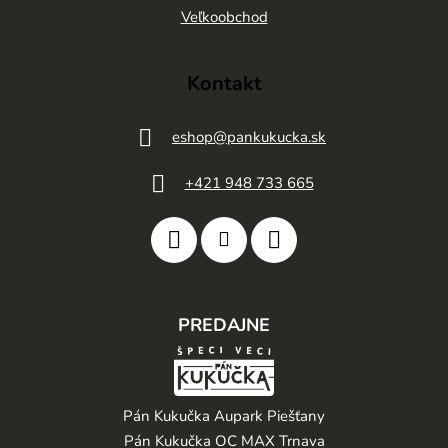
e
Veľkoobchod
Kontakt
eshop
@
pankukucka.sk
+421 948 733 665
PREDAJNE
Pán Kukučka Aupark Piešťany
Pán Kukučka OC MAX Trnava